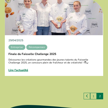
29/04/2025
Entreprise
Récompenses
Finale du Faisselle Challenge 2025
Découvrez les créations gourmandes des jeunes talents du Faisselle
P
Challenge 2025, un concours plein de fraîcheur et de créativité ! 🧑‍🍳
Lire l’actualité
Navigation
1
2
des
articles