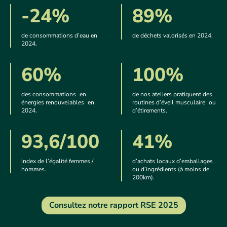
-24%
89%
de consommations d’eau en
de déchets valorisés en 2024.
2024.
60%
100%
des consommations en
de nos ateliers pratiquent des
énergies renouvelables en
routines d’éveil musculaire ou
2024.
d’étirements.
93,6/100
41%
index de l’égalité femmes /
d’achats locaux d’emballages
hommes.
ou d’ingrédients (à moins de
200km).
Consultez notre rapport RSE 2025